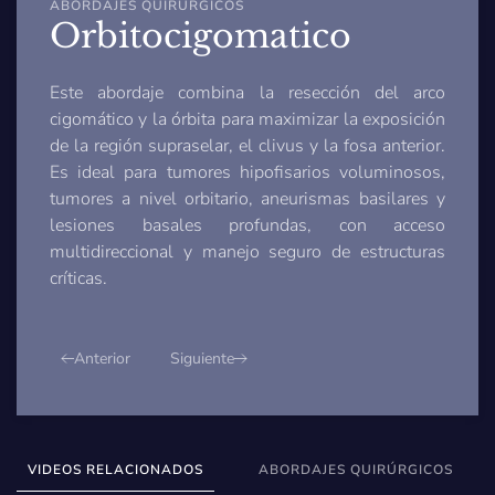
ABORDAJES QUIRÚRGICOS
Orbitocigomatico
Este abordaje combina la resección del arco
cigomático y la órbita para maximizar la exposición
de la región supraselar, el clivus y la fosa anterior.
Es ideal para tumores hipofisarios voluminosos,
tumores a nivel orbitario, aneurismas basilares y
lesiones basales profundas, con acceso
multidireccional y manejo seguro de estructuras
críticas.
Anterior
Siguiente
VIDEOS RELACIONADOS
ABORDAJES QUIRÚRGICOS