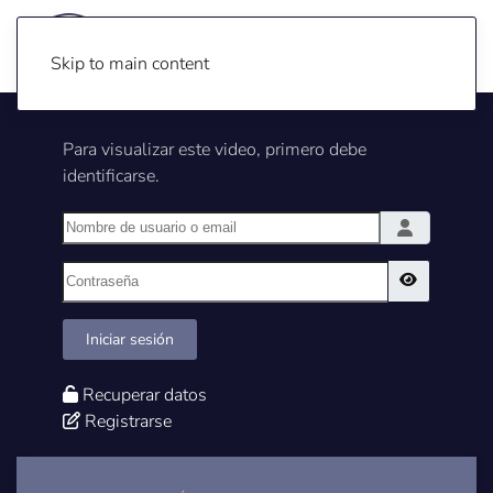
Skip to main content
Para visualizar este video, primero debe
identificarse.
Nombre de usuario o email
Contraseña
Show Pass
Iniciar sesión
Recuperar datos
Registrarse