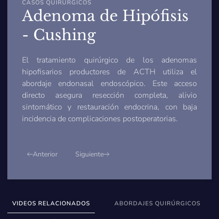
CASOS QUIRÚRGICOS
Adenoma de Hipófisis
- Cushing
El tratamiento quirúrgico de los adenomas
hipofisarios productores de ACTH utiliza el
abordaje endonasal endoscópico. Este acceso
directo asegura resección completa, alivio
sintomático y restauración endocrina, con baja
incidencia de complicaciones postoperatorias.
Anterior
Siguiente
VIDEOS RELACIONADOS
ABORDAJES QUIRÚRGICOS