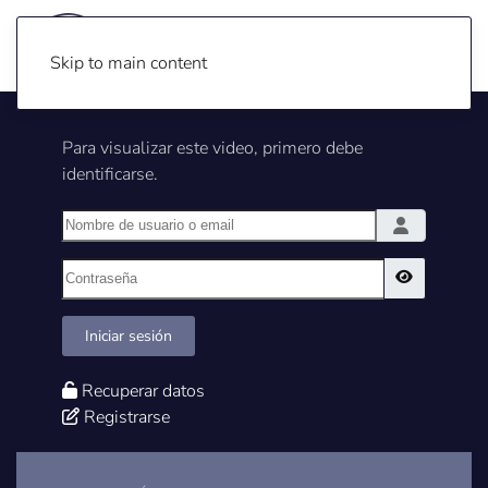
Skip to main content
Para visualizar este video, primero debe
identificarse.
Nombre de usuario o email
Contraseña
Show Pass
Iniciar sesión
Recuperar datos
Registrarse