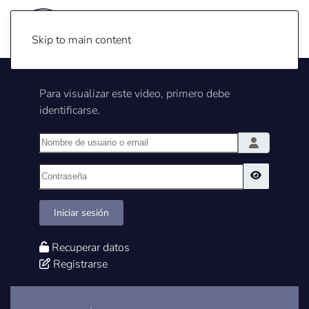
Skip to main content
Para visualizar este video, primero debe
identificarse.
Nombre de usuario o email
Contraseña
Show Pass
Iniciar sesión
Recuperar datos
Registrarse