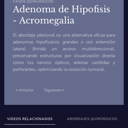
CASOS QUIRÚRGICOS
Adenoma de Hipofisis
- Acromegalia
El abordaje pterional es una alternativa eficaz para
adenomas hipofisarios grandes o con extensión
lateral. Brinda un acceso multidireccional,
preservando estructuras por visualización directa
como los nervios ópticos, arterias carótidas y
perforantes, optimizando la resección tumoral.
Anterior
Siguiente
VIDEOS RELACIONADOS
ABORDAJES QUIRÚRGICOS