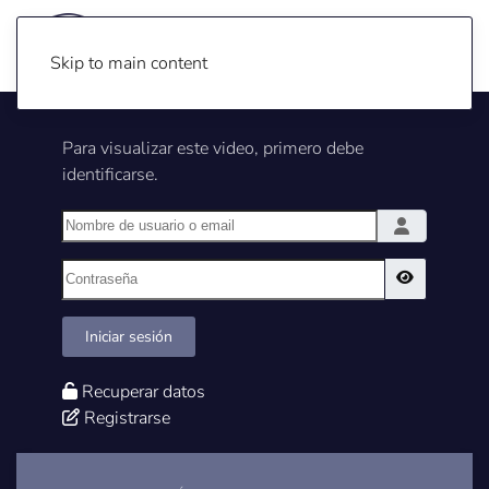
Skip to main content
Para visualizar este video, primero debe
identificarse.
Nombre de usuario o email
Contraseña
Show Pass
Iniciar sesión
Recuperar datos
Registrarse