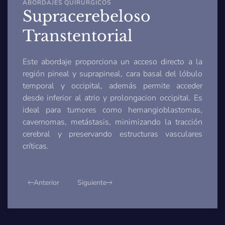
ABORDAJES QUIRÚRGICOS
Supracerebeloso
Transtentorial
Este abordaje proporciona un acceso directo a la
región pineal y suprapineal, cara basal del lóbulo
temporal y occipital, además permite acceder
desde inferior al atrio y prolongacion occipital. Es
ideal para tumores como hemangioblastomas,
cavernomas, metástasis, minimizando la tracción
cerebral y preservando estructuras vasculares
críticas.
Anterior
Siguiente