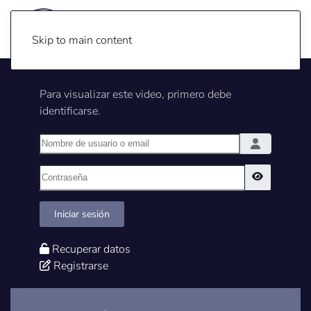
Skip to main content
Para visualizar este video, primero debe
identificarse.
Nombre de usuario o email
Contraseña
Show Pass
Iniciar sesión
Recuperar datos
Registrarse