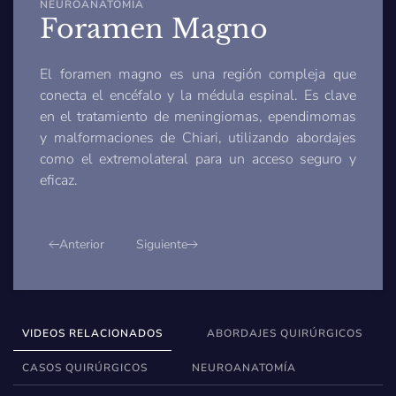
NEUROANATOMÍA
Foramen Magno
El foramen magno es una región compleja que
conecta el encéfalo y la médula espinal. Es clave
en el tratamiento de meningiomas, ependimomas
y malformaciones de Chiari, utilizando abordajes
como el extremolateral para un acceso seguro y
eficaz.
Anterior
Siguiente
VIDEOS RELACIONADOS
ABORDAJES QUIRÚRGICOS
CASOS QUIRÚRGICOS
NEUROANATOMÍA