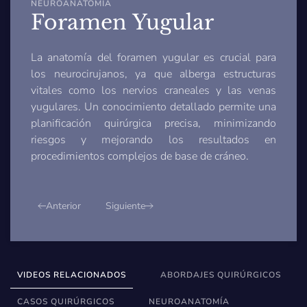
NEUROANATOMÍA
Foramen Yugular
La anatomía del foramen yugular es crucial para
los neurocirujanos, ya que alberga estructuras
vitales como los nervios craneales y las venas
yugulares. Un conocimiento detallado permite una
planificación quirúrgica precisa, minimizando
riesgos y mejorando los resultados en
procedimientos complejos de base de cráneo.
Anterior
Siguiente
VIDEOS RELACIONADOS
ABORDAJES QUIRÚRGICOS
CASOS QUIRÚRGICOS
NEUROANATOMÍA