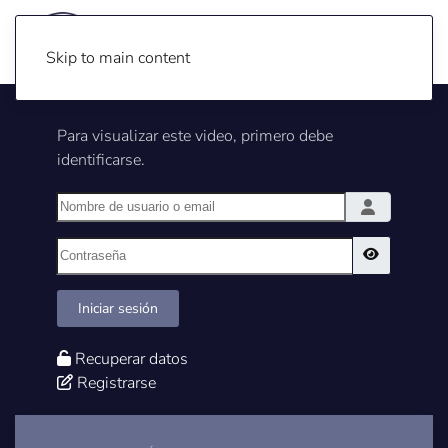
Skip to main content
Para visualizar este video, primero debe
identificarse.
Nombre de usuario o email
Contraseña
Show Pass
Iniciar sesión
Recuperar datos
Registrarse