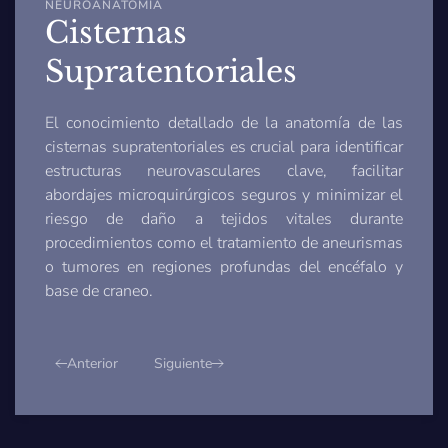
NEUROANATOMÍA
Cisternas
Supratentoriales
El conocimiento detallado de la anatomía de las
cisternas supratentoriales es crucial para identificar
estructuras neurovasculares clave, facilitar
abordajes microquirúrgicos seguros y minimizar el
riesgo de daño a tejidos vitales durante
procedimientos como el tratamiento de aneurismas
o tumores en regiones profundas del encéfalo y
base de craneo.
Anterior
Siguiente