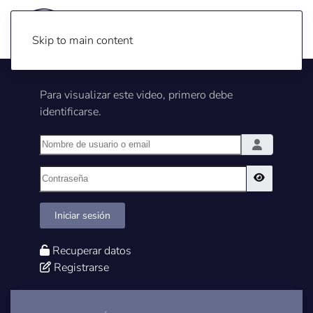
Skip to main content
Para visualizar este video, primero debe
identificarse.
Nombre de usuario o email
Contraseña
Show Pass
Iniciar sesión
Recuperar datos
Registrarse