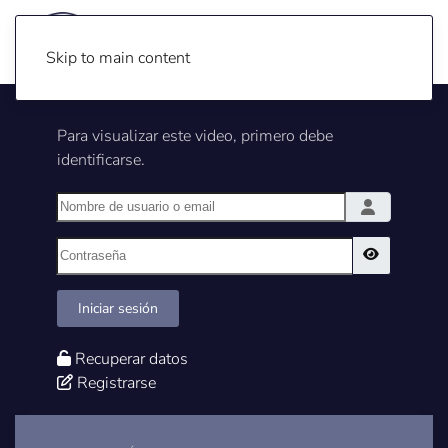
Skip to main content
Para visualizar este video, primero debe
identificarse.
Nombre de usuario o email
Contraseña
Show Pass
Iniciar sesión
Recuperar datos
Registrarse