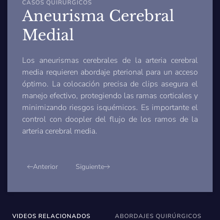
CASOS QUIRÚRGICOS
Aneurisma Cerebral
Medial
Los aneurismas cerebrales de la arteria cerebral
media requieren abordaje pterional para un acceso
óptimo. La colocación precisa de clips asegura el
manejo efectivo, protegiendo las ramas corticales y
minimizando riesgos isquémicos. Es importante el
control con doopler del flujo de los ramos de la
arteria cerebral media.
Anterior
Siguiente
VIDEOS RELACIONADOS
ABORDAJES QUIRÚRGICOS