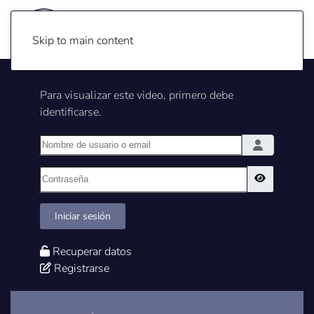
Skip to main content
Para visualizar este video, primero debe
identificarse.
Nombre de usuario o email
Contraseña
Show Pass
Iniciar sesión
Recuperar datos
Registrarse