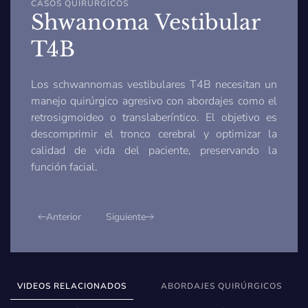
CASOS QUIRÚRGICOS
Shwanoma Vestibular
T4B
Los schwannomas vestibulares T4B necesitan un
manejo quirúrgico agresivo con abordajes como el
retrosigmoideo o translaberíntico. El objetivo es
descomprimir el tronco cerebral y optimizar la
calidad de vida del paciente, preservando la
función facial.
Anterior
Siguiente
VIDEOS RELACIONADOS
ABORDAJES QUIRÚRGICOS