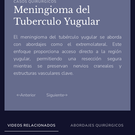
CASOS QUIRÚRGICOS
Meningioma del
Tuberculo Yugular
El meningioma del tubérculo yugular se aborda
con abordajes como el extremolateral. Este
enfoque proporciona acceso directo a la región
yugular, permitiendo una resección segura
mientras se preservan nervios craneales y
estructuras vasculares clave.
Anterior
Siguiente
VIDEOS RELACIONADOS
ABORDAJES QUIRÚRGICOS