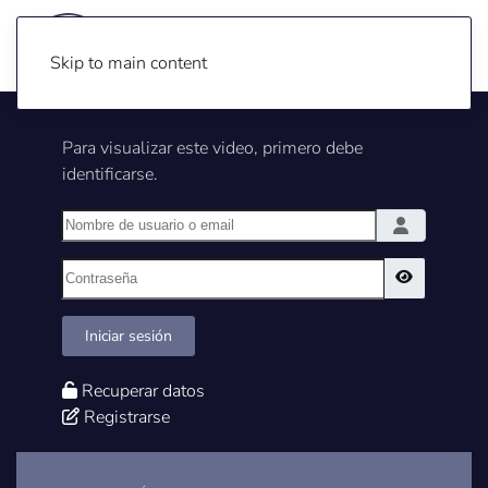
Skip to main content
Para visualizar este video, primero debe
identificarse.
Nombre de usuario o email
Contraseña
Show Pass
Iniciar sesión
Recuperar datos
Registrarse