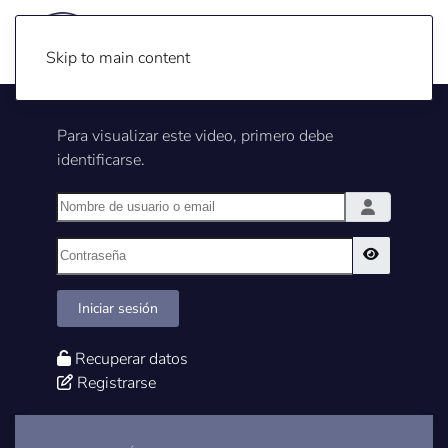
Skip to main content
Para visualizar este video, primero debe
identificarse.
Nombre de usuario o email
Contraseña
Show Pass
Iniciar sesión
Recuperar datos
Registrarse