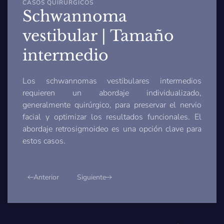
CASOS QUIRÚRGICOS
Schwannoma
vestibular | Tamaño
intermedio
Los schwannomas vestibulares intermedios
requieren un abordaje individualizado,
generalmente quirúrgico, para preservar el nervio
facial y optimizar los resultados funcionales. El
abordaje retrosigmoideo es una opción clave para
estos casos.
Anterior
Siguiente