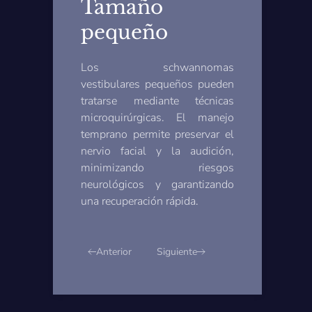
Tamaño
pequeño
Los schwannomas
vestibulares pequeños pueden
tratarse mediante técnicas
 Password
microquirúrgicas. El manejo
temprano permite preservar el
nervio facial y la audición,
minimizando riesgos
neurológicos y garantizando
una recuperación rápida.
Anterior
Siguiente