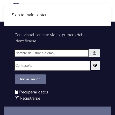
Skip to main content
Para visualizar este video, primero debe
identificarse.
Nombre de usuario o email
Contraseña
Show Pass
Iniciar sesión
Recuperar datos
Registrarse