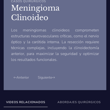
CASOS QUIRÚRGICOS
Meningioma
Clinoideo
Los meningiomas clinoideos comprometen
estructuras neurovasculares críticas, como el nervio
óptico y la carótida interna. La resección requiere
técnicas complejas, incluyendo la clinoidectomía
anterior, para maximizar la seguridad y optimizar
los resultados funcionales.
Anterior
Siguiente
VIDEOS RELACIONADOS
ABORDAJES QUIRÚRGICOS