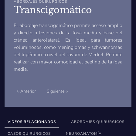
ABORDAJES QUIRÚRGICOS
Transcigomático
El abordaje transcigomático permite acceso amplio
y directo a lesiones de la fosa media y base del
cráneo anterolateral. Es ideal para tumores
voluminosos, como meningiomas y schwannomas
del trigémino a nivel del cavum de Meckel. Permite
realizar con mayor comodidad el peeling de la fosa
media.
Anterior
Siguiente
VIDEOS RELACIONADOS
ABORDAJES QUIRÚRGICOS
CASOS QUIRÚRGICOS
NEUROANATOMÍA