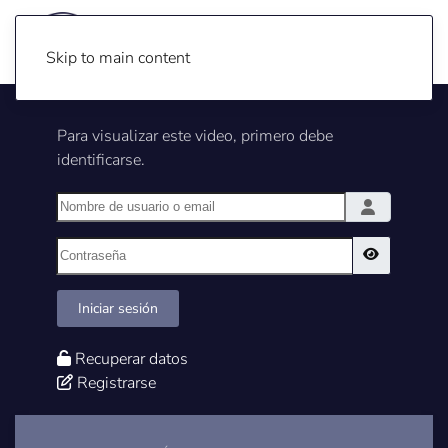
Skip to main content
Para visualizar este video, primero debe
identificarse.
Nombre de usuario o email
Contraseña
Show Pass
Iniciar sesión
Recuperar datos
Registrarse